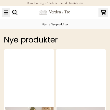
Rask levering - Norsk nettbutikk
Kontakt oss
Hopp til innhold
Hjem
/
Nye produkter
Nye produkter