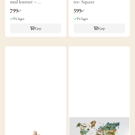
med knotter – ...
tre- Square
799,-
599,-
På lager
På lager
Kjøp
Kjøp