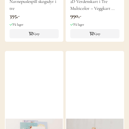
Navnepuslespill skogsdyr i
2D Verdenskart i Tre
tre
Multicolor – Veggkart ...
395,-
990,-
På lager
På lager
Kjøp
Kjøp