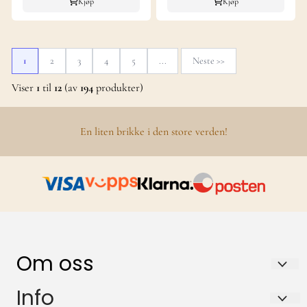
Kjøp
Kjøp
1
2
3
4
5
...
Neste >>
Viser
1
til
12
(av
194
produkter)
En liten brikke i den store verden!
Om oss
BRILLESLANGEN AS
Info